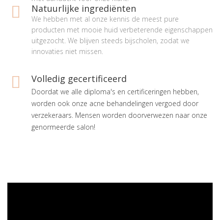
Natuurlijke ingrediënten
We hebben met al onze kennis de meest pure
producten met mooie huid verbeterende eigenschappen
uitgezocht. We blijven steeds bijscholen, zodat we
innovaties niet missen.
Volledig gecertificeerd
Doordat we alle diploma's en certificeringen hebben,
worden ook onze acne behandelingen vergoed door
verzekeraars. Mensen worden doorverwezen naar onze
genormeerde salon!