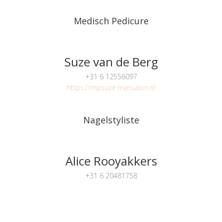
Medisch Pedicure
Suze van de Berg
+31 6 12556097
https://mpsuze.mijnsalon.nl
Nagelstyliste
Alice Rooyakkers
+31 6 20481758