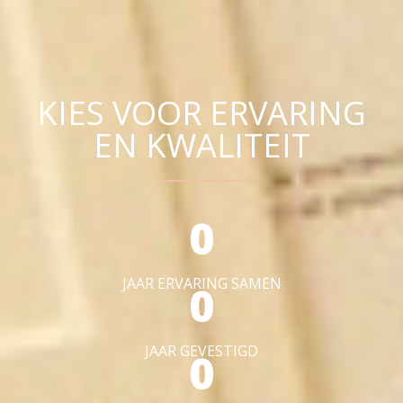
KIES VOOR ERVARING
EN KWALITEIT
0
JAAR ERVARING SAMEN
0
JAAR GEVESTIGD
0